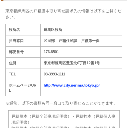
東京都練馬区の戸籍謄本取り寄せ請求先の情報は以下をご覧くだ
さい。
役所名
練馬区役所
担当窓口
区民部 戸籍住民課 戸籍第一係
郵便番号
176-8501
住所
東京都練馬区豊玉北6丁目12番1号
TEL
03-3993-1111
ホームページUR
http://www.city.nerima.tokyo.jp/
L
※通常、以下の書類も同一窓口で取り寄せることができます。
戸籍謄本（戸籍全部事項証明書）・戸籍抄本（戸籍個人事
項証明書）