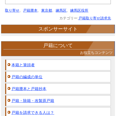
取り寄せ
、
戸籍謄本
、
東京都
、
練馬区
、
練馬区役所
カテゴリー:
戸籍取り寄せ請求先
スポンサーサイト
戸籍について
お役立ちコンテンツ
本籍と筆頭者
戸籍の編成の単位
戸籍謄本と戸籍抄本
戸籍・除籍・改製原戸籍
戸籍を請求できる人は？