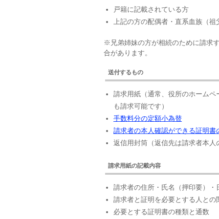
戸籍に記載されている方
上記の方の配偶者・直系血族（祖
※兄弟姉妹の方が相続のために請求
合があります。
送付するもの
請求用紙（通常、役所のホームペ
も請求可能です）
手数料分の定額小為替
請求者の本人確認ができる証明書
返信用封筒（返信先は請求者本人
請求用紙の記載内容
請求者の住所・氏名（押印要）・
請求者と証明を必要とする人との
必要とする証明書の種類と通数