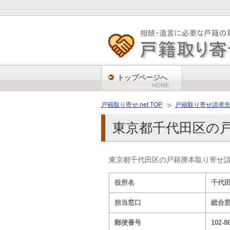
トップページへ
HOME
戸籍取り寄せ.net TOP
戸籍取り寄せ請求
東京都千代田区の
東京都千代田区の戸籍謄本取り寄せ
役所名
千代
担当窓口
総合
郵便番号
102-8