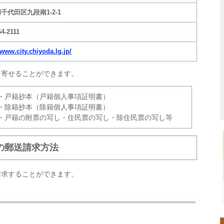
千代田区九段南1-2-1
64-2111
/www.city.chiyoda.lg.jp/
り寄せることができます。
・戸籍抄本（戸籍個人事項証明書）
・除籍抄本（除籍個人事項証明書）
・戸籍の附票の写し・住民票の写し・除住民票の写し等
の郵送請求方法
請求することができます。
。