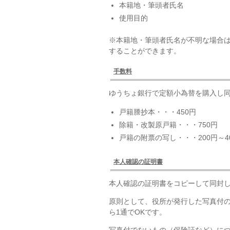
本籍地・筆頭者氏名
使用目的
※本籍地・筆頭者氏名が不明な場合
することができます。
手数料
ゆうちょ銀行で定額小為替を購入し同
戸籍謄抄本・・・450円
除籍・改製原戸籍・・・750円
戸籍の附票の写し・・・200円～4
本人確認の証明書
本人確認の証明書をコピーして同封
原則として、役所が発行した写真付
ら1通でOKです。