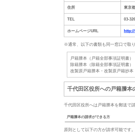
住所
東京都
TEL
03-32
ホームページURL
http:/
※通常、以下の書類も同一窓口で取
戸籍謄本（戸籍全部事項証明書）
除籍謄本（除籍全部事項証明書）
改製原戸籍謄本・改製原戸籍抄本
千代田区役所への戸籍謄本
千代田区役所へは戸籍謄本を郵送で
戸籍謄本の請求ができる方
原則として以下の方が請求可能です