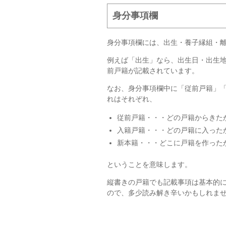
身分事項欄
身分事項欄には、出生・養子縁組・
例えば「出生」なら、出生日・出生
前戸籍が記載されています。
なお、身分事項欄中に「従前戸籍」
れはそれぞれ、
従前戸籍・・・どの戸籍からきた
入籍戸籍・・・どの戸籍に入った
新本籍・・・どこに戸籍を作った
ということを意味します。
縦書きの戸籍でも記載事項は基本的
ので、多少読み解き辛いかもしれま