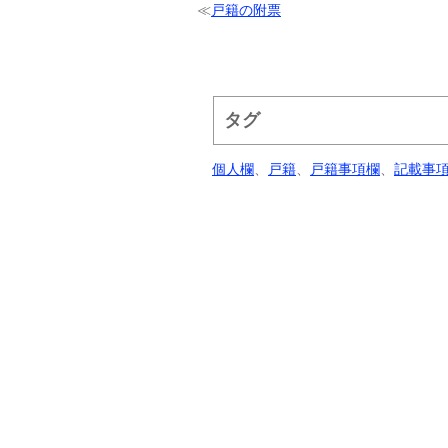
≪
戸籍の附票
タグ
個人欄
、
戸籍
、
戸籍事項欄
、
記載事