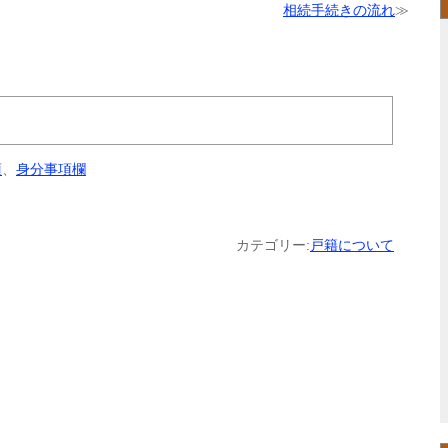
相続手続きの流れ
≫
項
、
身分事項欄
カテゴリー:
戸籍について