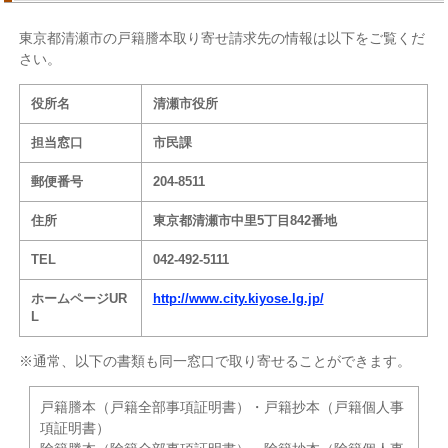
東京都清瀬市の戸籍謄本取り寄せ請求先の情報は以下をご覧くだ
さい。
役所名
清瀬市役所
担当窓口
市民課
郵便番号
204-8511
住所
東京都清瀬市中里5丁目842番地
TEL
042-492-5111
ホームページUR
http://www.city.kiyose.lg.jp/
L
※通常、以下の書類も同一窓口で取り寄せることができます。
戸籍謄本（戸籍全部事項証明書）・戸籍抄本（戸籍個人事
項証明書）