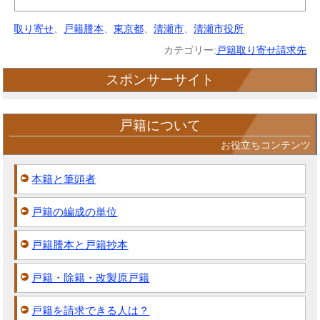
取り寄せ
、
戸籍謄本
、
東京都
、
清瀬市
、
清瀬市役所
カテゴリー:
戸籍取り寄せ請求先
スポンサーサイト
戸籍について
お役立ちコンテンツ
本籍と筆頭者
戸籍の編成の単位
戸籍謄本と戸籍抄本
戸籍・除籍・改製原戸籍
戸籍を請求できる人は？