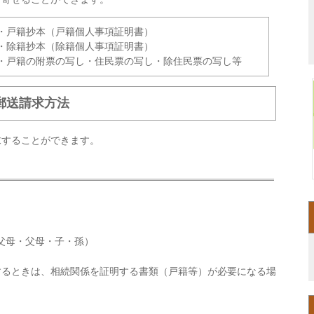
・戸籍抄本（戸籍個人事項証明書）
・除籍抄本（除籍個人事項証明書）
・戸籍の附票の写し・住民票の写し・除住民票の写し等
郵送請求方法
求することができます。
。
父母・父母・子・孫）
するときは、相続関係を証明する書類（戸籍等）が必要になる場