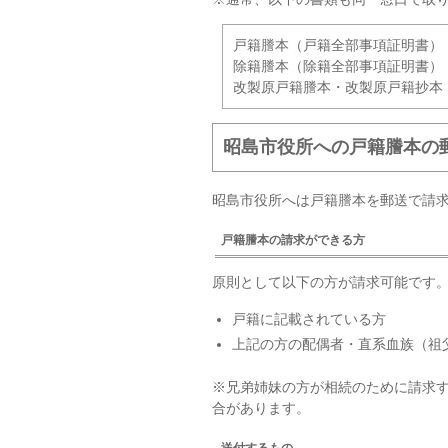
戸籍謄本（戸籍全部事項証明書）
除籍謄本（除籍全部事項証明書）
改製原戸籍謄本・改製原戸籍抄本
昭島市役所への戸籍謄本の
昭島市役所へは戸籍謄本を郵送で請
戸籍謄本の請求ができる方
原則として以下の方が請求可能です
戸籍に記載されている方
上記の方の配偶者・直系血族（祖
※兄弟姉妹の方が相続のために請求
合があります。
送付するもの