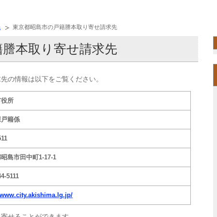
先
東京都昭島市の戸籍謄本取り寄せ請求先
籍謄本取り寄せ請求先
求先の情報は以下をご覧ください。
市役所
課戸籍係
511
昭島市田中町1-17-1
44-5111
/www.city.akishima.lg.jp/
り寄せることができます。