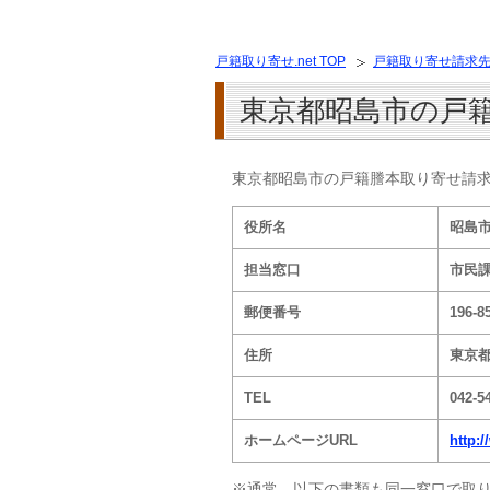
戸籍取り寄せ.net TOP
戸籍取り寄せ請求
東京都昭島市の戸
東京都昭島市の戸籍謄本取り寄せ請
役所名
昭島
担当窓口
市民
郵便番号
196-8
住所
東京都
TEL
042-5
ホームページURL
http:/
※通常、以下の書類も同一窓口で取