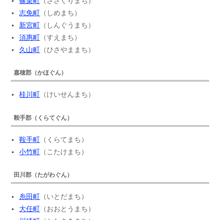
篠栗町
（ささぐりまち）
志免町
（しめまち）
新宮町
（しんぐうまち）
須惠町
（すえまち）
久山町
（ひさやままち）
嘉穂郡（かほぐん）
桂川町
（けいせんまち）
鞍手郡（くらてぐん）
鞍手町
（くらてまち）
小竹町
（こたけまち）
田川郡（たがわぐん）
糸田町
（いとだまち）
大任町
（おおとうまち）