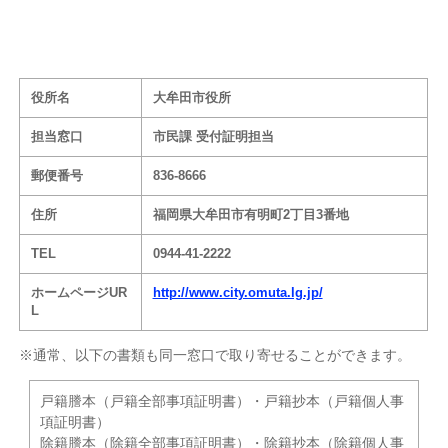
役所名
大牟田市役所
担当窓口
市民課 受付証明担当
郵便番号
836-8666
住所
福岡県大牟田市有明町2丁目3番地
TEL
0944-41-2222
ホームページUR
http://www.city.omuta.lg.jp/
L
※通常、以下の書類も同一窓口で取り寄せることができます。
戸籍謄本（戸籍全部事項証明書）・戸籍抄本（戸籍個人事
項証明書）
除籍謄本（除籍全部事項証明書）・除籍抄本（除籍個人事