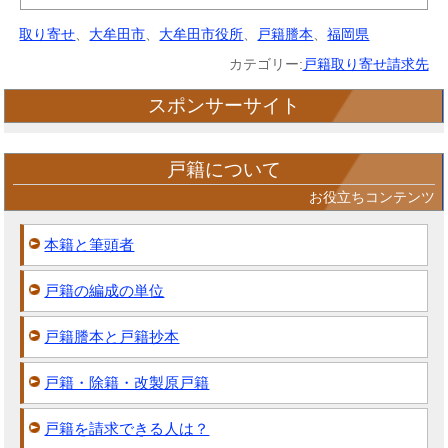
取り寄せ
、
大牟田市
、
大牟田市役所
、
戸籍謄本
、
福岡県
カテゴリー:
戸籍取り寄せ請求先
スポンサーサイト
戸籍について
お役立ちコンテンツ
本籍と筆頭者
戸籍の編成の単位
戸籍謄本と戸籍抄本
戸籍・除籍・改製原戸籍
戸籍を請求できる人は？