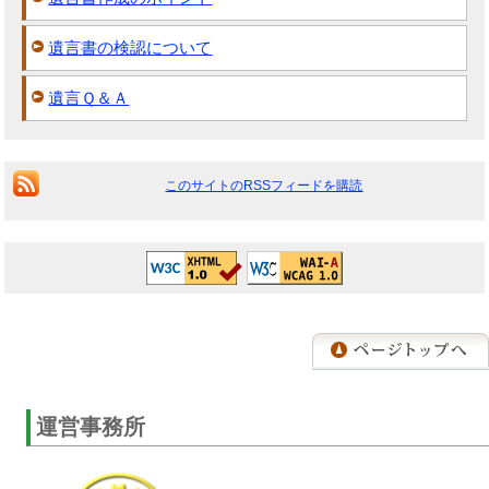
遺言書の検認について
遺言Ｑ＆Ａ
このサイトのRSSフィードを購読
運営事務所