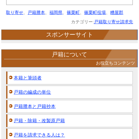
取り寄せ
、
戸籍謄本
、
福岡県
、
篠栗町
、
篠栗町役場
、
糟屋郡
カテゴリー:
戸籍取り寄せ請求先
スポンサーサイト
戸籍について
お役立ちコンテンツ
本籍と筆頭者
戸籍の編成の単位
戸籍謄本と戸籍抄本
戸籍・除籍・改製原戸籍
戸籍を請求できる人は？