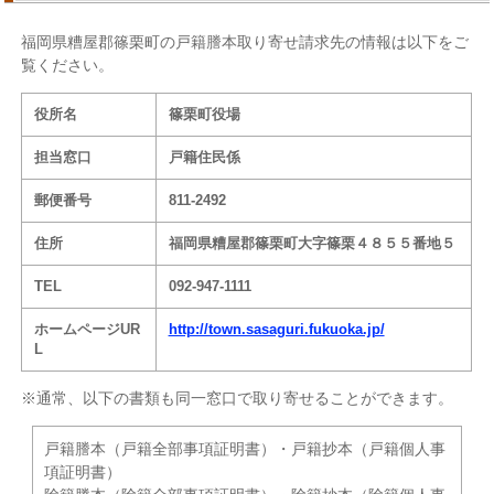
福岡県糟屋郡篠栗町の戸籍謄本取り寄せ請求先の情報は以下をご
覧ください。
役所名
篠栗町役場
担当窓口
戸籍住民係
郵便番号
811-2492
住所
福岡県糟屋郡篠栗町大字篠栗４８５５番地５
TEL
092-947-1111
ホームページUR
http://town.sasaguri.fukuoka.jp/
L
※通常、以下の書類も同一窓口で取り寄せることができます。
戸籍謄本（戸籍全部事項証明書）・戸籍抄本（戸籍個人事
項証明書）