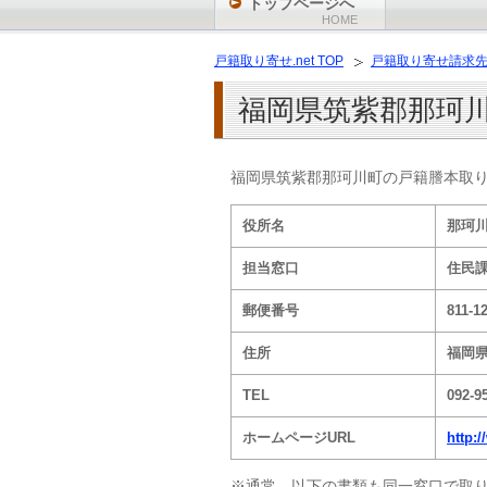
トップページへ
HOME
戸籍取り寄せ.net TOP
戸籍取り寄せ請求
福岡県筑紫郡那珂
福岡県筑紫郡那珂川町の戸籍謄本取
役所名
那珂
担当窓口
住民
郵便番号
811-1
住所
福岡県
TEL
092-9
ホームページURL
http:
※通常、以下の書類も同一窓口で取