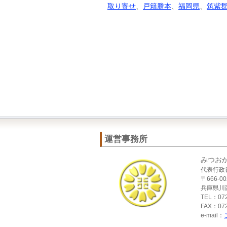
取り寄せ
、
戸籍謄本
、
福岡県
、
筑紫
運営事務所
みつお
代表行政
〒666-00
兵庫県川西
TEL：072
FAX：072
e-mail：