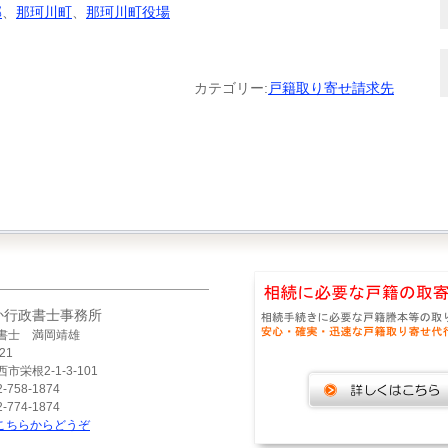
郡
、
那珂川町
、
那珂川町役場
カテゴリー:
戸籍取り寄せ請求先
か行政書士事務所
書士 満岡靖雄
21
市栄根2-1-3-101
-758-1874
-774-1874
こちらからどうぞ