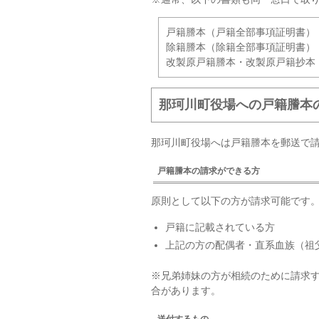
戸籍謄本（戸籍全部事項証明書）
除籍謄本（除籍全部事項証明書）
改製原戸籍謄本・改製原戸籍抄本
那珂川町役場への戸籍謄本
那珂川町役場へは戸籍謄本を郵送で
戸籍謄本の請求ができる方
原則として以下の方が請求可能です
戸籍に記載されている方
上記の方の配偶者・直系血族（祖
※兄弟姉妹の方が相続のために請求
合があります。
送付するもの