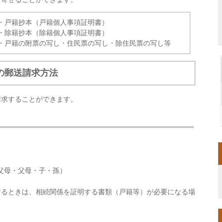
・戸籍抄本（戸籍個人事項証明書）
・除籍抄本（除籍個人事項証明書）
・戸籍の附票の写し・住民票の写し・除住民票の写し等
の郵送請求方法
請求することができます。
。
父母・父母・子・孫）
するときは、相続関係を証明する書類（戸籍等）が必要になる場