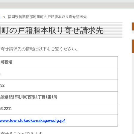
先
福岡県筑紫郡那珂川町の戸籍謄本取り寄せ請求先
川町の戸籍謄本取り寄せ請求先
り寄せ請求先の情報は以下をご覧ください。
川町役場
課
292
筑紫郡那珂川町西隈1丁目1番1号
53-2211
//www.town.fukuoka-nakagawa.lg.jp/
り寄せることができます。