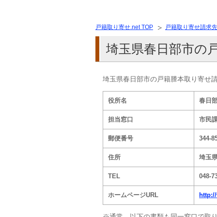
戸籍取り寄せ.net TOP
戸籍取り寄せ請求
埼玉県春日部市の
埼玉県春日部市の戸籍謄本取り寄せ
役所名
春日
担当窓口
市民
郵便番号
344-8
住所
埼玉
TEL
048-7
ホームページURL
http:/
※通常、以下の書類も同一窓口で取