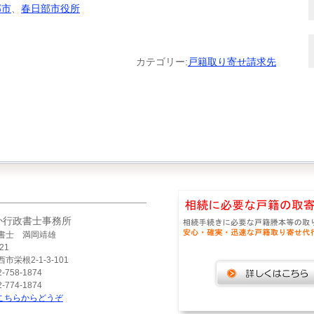
部市
、
春日部市役所
カテゴリー:
戸籍取り寄せ請求先
か行政書士事務所
書士 満岡靖雄
21
市栄根2-1-3-101
-758-1874
-774-1874
こちらからどうぞ