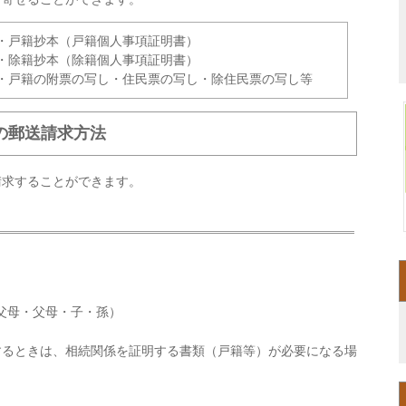
・戸籍抄本（戸籍個人事項証明書）
・除籍抄本（除籍個人事項証明書）
・戸籍の附票の写し・住民票の写し・除住民票の写し等
の郵送請求方法
請求することができます。
。
父母・父母・子・孫）
するときは、相続関係を証明する書類（戸籍等）が必要になる場