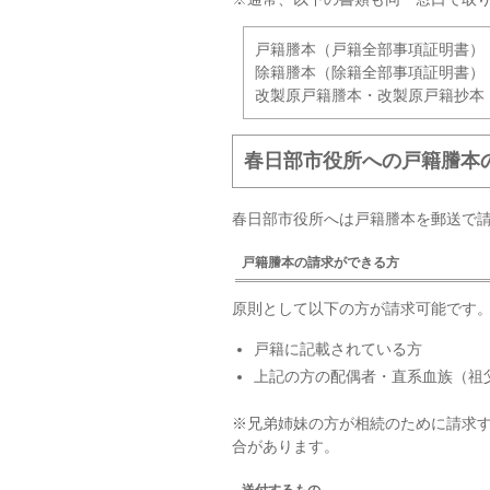
戸籍謄本（戸籍全部事項証明書）
除籍謄本（除籍全部事項証明書）
改製原戸籍謄本・改製原戸籍抄本
春日部市役所への戸籍謄本
春日部市役所へは戸籍謄本を郵送で
戸籍謄本の請求ができる方
原則として以下の方が請求可能です
戸籍に記載されている方
上記の方の配偶者・直系血族（祖
※兄弟姉妹の方が相続のために請求
合があります。
送付するもの