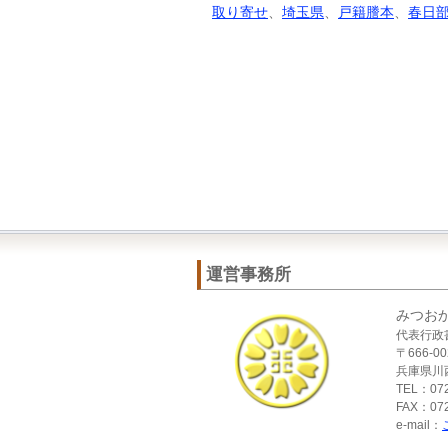
取り寄せ
、
埼玉県
、
戸籍謄本
、
春日
運営事務所
みつお
代表行政
〒666-00
兵庫県川西
TEL：072
FAX：072
e-mail：