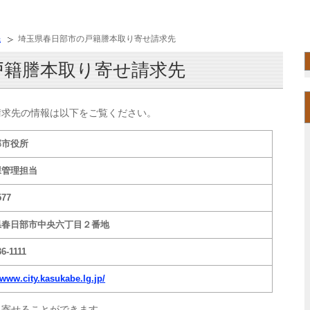
先
埼玉県春日部市の戸籍謄本取り寄せ請求先
戸籍謄本取り寄せ請求先
請求先の情報は以下をご覧ください。
部市役所
課管理担当
577
県春日部市中央六丁目２番地
36-1111
/www.city.kasukabe.lg.jp/
り寄せることができます。