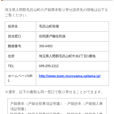
埼玉県入間郡毛呂山町の戸籍謄本取り寄せ請求先の情報は以下を
ご覧ください。
役所名
毛呂山町役場
担当窓口
住民課戸籍住民係
郵便番号
350-0493
住所
埼玉県入間郡毛呂山町中央2丁目1番地
TEL
049-295-2112
ホームページUR
http://www.town.moroyama.saitama.jp/
L
※通常、以下の書類も同一窓口で取り寄せることができます。
戸籍謄本（戸籍全部事項証明書）・戸籍抄本（戸籍個人事
項証明書）