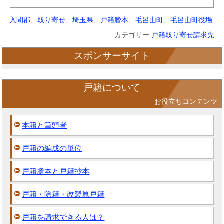
入間郡
、
取り寄せ
、
埼玉県
、
戸籍謄本
、
毛呂山町
、
毛呂山町役場
カテゴリー:
戸籍取り寄せ請求先
スポンサーサイト
戸籍について
お役立ちコンテンツ
本籍と筆頭者
戸籍の編成の単位
戸籍謄本と戸籍抄本
戸籍・除籍・改製原戸籍
戸籍を請求できる人は？