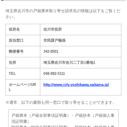
埼玉県吉川市の戸籍謄本取り寄せ請求先の情報は以下をご覧くだ
さい。
役所名
吉川市役所
担当窓口
市民課戸籍係
郵便番号
342-8501
住所
埼玉県吉川市吉川二丁目1番地1
TEL
048-982-5111
ホームページUR
http://www.city.yoshikawa.saitama.jp/
L
※通常、以下の書類も同一窓口で取り寄せることができます。
戸籍謄本（戸籍全部事項証明書）・戸籍抄本（戸籍個人事
項証明書）