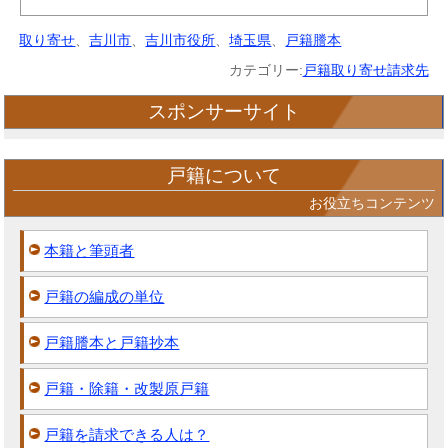
取り寄せ
、
吉川市
、
吉川市役所
、
埼玉県
、
戸籍謄本
カテゴリー:
戸籍取り寄せ請求先
スポンサーサイト
戸籍について
お役立ちコンテンツ
本籍と筆頭者
戸籍の編成の単位
戸籍謄本と戸籍抄本
戸籍・除籍・改製原戸籍
戸籍を請求できる人は？