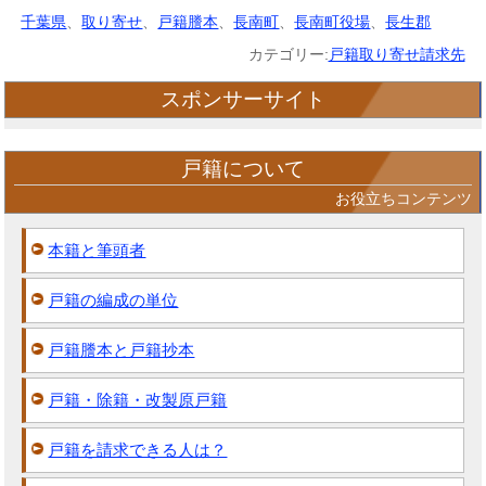
千葉県
、
取り寄せ
、
戸籍謄本
、
長南町
、
長南町役場
、
長生郡
カテゴリー:
戸籍取り寄せ請求先
スポンサーサイト
戸籍について
お役立ちコンテンツ
本籍と筆頭者
戸籍の編成の単位
戸籍謄本と戸籍抄本
戸籍・除籍・改製原戸籍
戸籍を請求できる人は？