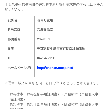
千葉県長生郡長南町の戸籍謄本取り寄せ請求先の情報は以下をご
覧ください。
役所名
長南町役場
担当窓口
税務住民室
郵便番号
297-0192
住所
千葉県長生郡長南町長南2110番地
TEL
0475-46-2111
ホームページUR
http://chonan.maap.net/
L
※通常、以下の書類も同一窓口で取り寄せることができます。
戸籍謄本（戸籍全部事項証明書）・戸籍抄本（戸籍個人事
項証明書）
除籍謄本（除籍全部事項証明書）・除籍抄本（除籍個人事