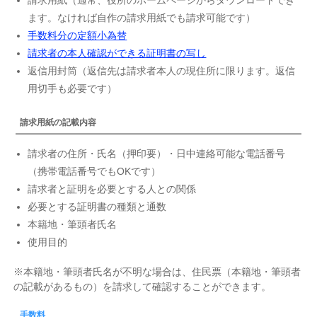
請求用紙（通常、役所のホームページからダウンロードでき
ます。なければ自作の請求用紙でも請求可能です）
手数料分の定額小為替
請求者の本人確認ができる証明書の写し
返信用封筒（返信先は請求者本人の現住所に限ります。返信
用切手も必要です）
請求用紙の記載内容
請求者の住所・氏名（押印要）・日中連絡可能な電話番号
（携帯電話番号でもOKです）
請求者と証明を必要とする人との関係
必要とする証明書の種類と通数
本籍地・筆頭者氏名
使用目的
※本籍地・筆頭者氏名が不明な場合は、住民票（本籍地・筆頭者
の記載があるもの）を請求して確認することができます。
手数料