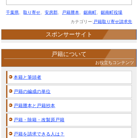
千葉県
、
取り寄せ
、
安房郡
、
戸籍謄本
、
鋸南町
、
鋸南町役場
カテゴリー:
戸籍取り寄せ請求先
スポンサーサイト
戸籍について
お役立ちコンテンツ
本籍と筆頭者
戸籍の編成の単位
戸籍謄本と戸籍抄本
戸籍・除籍・改製原戸籍
戸籍を請求できる人は？