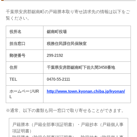
千葉県安房郡鋸南町の戸籍謄本取り寄せ請求先の情報は以下をご
覧ください。
役所名
鋸南町役場
担当窓口
税務住民課住民保険室
郵便番号
299-2192
住所
千葉県安房郡鋸南町下佐久間3458番地
TEL
0470-55-2111
ホームページUR
http://www.town.kyonan.chiba.jp/kyonan/
L
※通常、以下の書類も同一窓口で取り寄せることができます。
戸籍謄本（戸籍全部事項証明書）・戸籍抄本（戸籍個人事
項証明書）