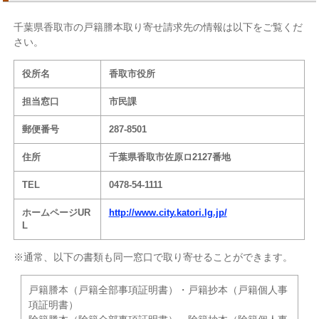
千葉県香取市の戸籍謄本取り寄せ請求先の情報は以下をご覧くだ
さい。
役所名
香取市役所
担当窓口
市民課
郵便番号
287-8501
住所
千葉県香取市佐原ロ2127番地
TEL
0478-54-1111
ホームページUR
http://www.city.katori.lg.jp/
L
※通常、以下の書類も同一窓口で取り寄せることができます。
戸籍謄本（戸籍全部事項証明書）・戸籍抄本（戸籍個人事
項証明書）