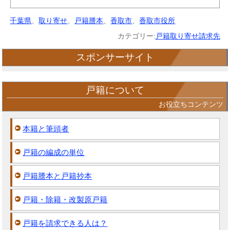
千葉県
、
取り寄せ
、
戸籍謄本
、
香取市
、
香取市役所
カテゴリー:
戸籍取り寄せ請求先
スポンサーサイト
戸籍について
お役立ちコンテンツ
本籍と筆頭者
戸籍の編成の単位
戸籍謄本と戸籍抄本
戸籍・除籍・改製原戸籍
戸籍を請求できる人は？