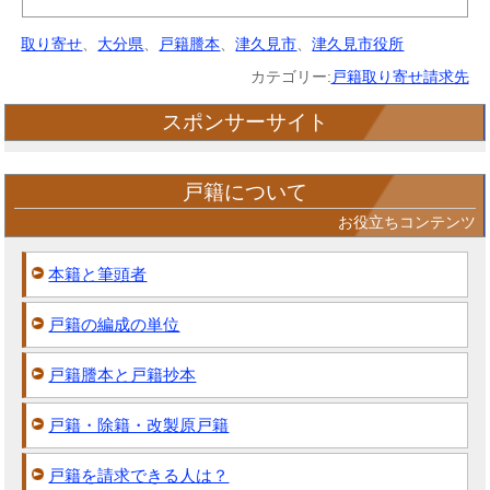
取り寄せ
、
大分県
、
戸籍謄本
、
津久見市
、
津久見市役所
カテゴリー:
戸籍取り寄せ請求先
スポンサーサイト
戸籍について
お役立ちコンテンツ
本籍と筆頭者
戸籍の編成の単位
戸籍謄本と戸籍抄本
戸籍・除籍・改製原戸籍
戸籍を請求できる人は？