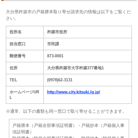
大分県杵築市の戸籍謄本取り寄せ請求先の情報は以下をご覧くだ
さい。
役所名
杵築市役所
担当窓口
市民課
郵便番号
873-0001
住所
大分県杵築市大字杵築377番地1
TEL
(0978)62-3131
ホームページUR
http://www.city.kitsuki.lg.jp/
L
※通常、以下の書類も同一窓口で取り寄せることができます。
戸籍謄本（戸籍全部事項証明書）・戸籍抄本（戸籍個人事
項証明書）