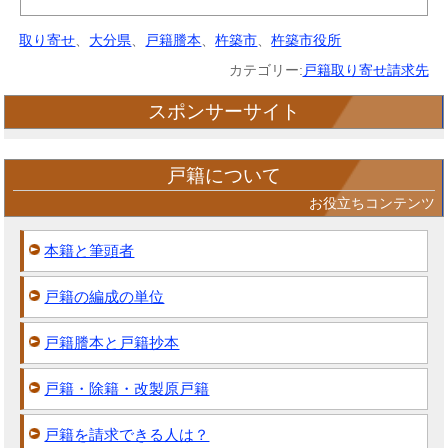
取り寄せ
、
大分県
、
戸籍謄本
、
杵築市
、
杵築市役所
カテゴリー:
戸籍取り寄せ請求先
スポンサーサイト
戸籍について
お役立ちコンテンツ
本籍と筆頭者
戸籍の編成の単位
戸籍謄本と戸籍抄本
戸籍・除籍・改製原戸籍
戸籍を請求できる人は？