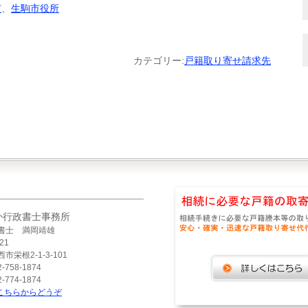
市
、
生駒市役所
カテゴリー:
戸籍取り寄せ請求先
か行政書士事務所
書士 満岡靖雄
21
市栄根2-1-3-101
-758-1874
-774-1874
こちらからどうぞ