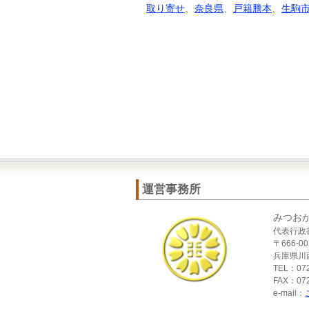
取り寄せ
、
奈良県
、
戸籍謄本
、
生駒
運営事務所
みつお
代表行政
〒666-00
兵庫県川西
TEL：072
FAX：072
e-mail：