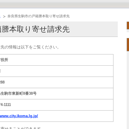
先
奈良県生駒市の戸籍謄本取り寄せ請求先
籍謄本取り寄せ請求先
求先の情報は以下をご覧ください。
市役所
課
288
生駒市東新町8番38号
74-1111
/www.city.ikoma.lg.jp/
り寄せることができます。