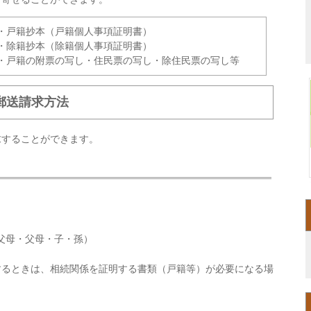
・戸籍抄本（戸籍個人事項証明書）
・除籍抄本（除籍個人事項証明書）
・戸籍の附票の写し・住民票の写し・除住民票の写し等
郵送請求方法
求することができます。
。
父母・父母・子・孫）
するときは、相続関係を証明する書類（戸籍等）が必要になる場