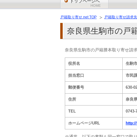
トップページへ
HOME
戸籍取り寄せ.net TOP
戸籍取り寄せ請求
奈良県生駒市の戸
奈良県生駒市の戸籍謄本取り寄せ請
役所名
生駒
担当窓口
市民
郵便番号
630-0
住所
奈良県
TEL
0743-
ホームページURL
http:/
※通常、以下の書類も同一窓口で取