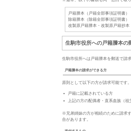
戸籍謄本（戸籍全部事項証明書）
除籍謄本（除籍全部事項証明書）
改製原戸籍謄本・改製原戸籍抄本
生駒市役所への戸籍謄本の
生駒市役所へは戸籍謄本を郵送で請
戸籍謄本の請求ができる方
原則として以下の方が請求可能です
戸籍に記載されている方
上記の方の配偶者・直系血族（祖
※兄弟姉妹の方が相続のために請求
合があります。
送付するもの