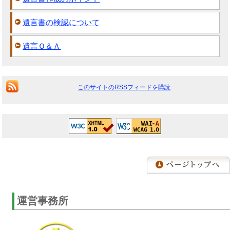
遺言書の検認について
遺言Ｑ＆Ａ
このサイトのRSSフィードを購読
運営事務所