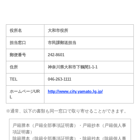
役所名
大和市役所
担当窓口
市民課郵送担当
郵便番号
242-8601
住所
神奈川県大和市下鶴間1-1-1
TEL
046-263-1111
ホームページUR
http://www.city.yamato.lg.jp/
L
※通常、以下の書類も同一窓口で取り寄せることができます。
戸籍謄本（戸籍全部事項証明書）・戸籍抄本（戸籍個人事
項証明書）
除籍謄本（除籍全部事項証明書）・除籍抄本（除籍個人事