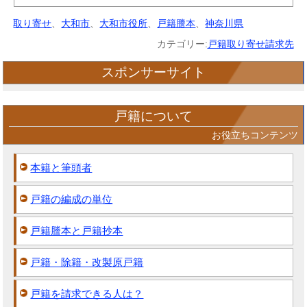
取り寄せ
、
大和市
、
大和市役所
、
戸籍謄本
、
神奈川県
カテゴリー:
戸籍取り寄せ請求先
スポンサーサイト
戸籍について
お役立ちコンテンツ
本籍と筆頭者
戸籍の編成の単位
戸籍謄本と戸籍抄本
戸籍・除籍・改製原戸籍
戸籍を請求できる人は？