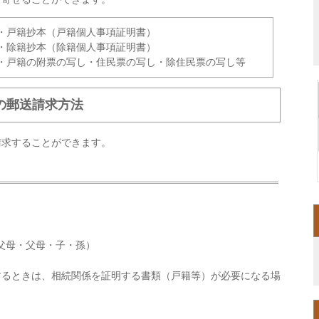
・戸籍抄本（戸籍個人事項証明書）
・除籍抄本（除籍個人事項証明書）
・戸籍の附票の写し・住民票の写し・除住民票の写し等
の郵送請求方法
請求することができます。
。
父母・父母・子・孫）
するときは、相続関係を証明する書類（戸籍等）が必要になる場