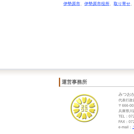
伊勢原市
、
伊勢原市役所
、
取り寄せ
運営事務所
みつお
代表行政
〒666-00
兵庫県川西
TEL：072
FAX：072
e-mail：