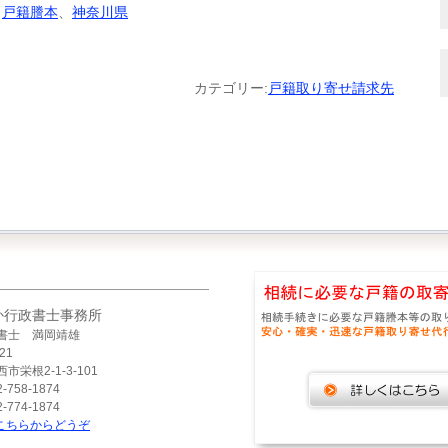
、
戸籍謄本
、
神奈川県
カテゴリー:
戸籍取り寄せ請求先
か行政書士事務所
書士 満岡靖雄
21
市栄根2-1-3-101
-758-1874
-774-1874
こちらからどうぞ