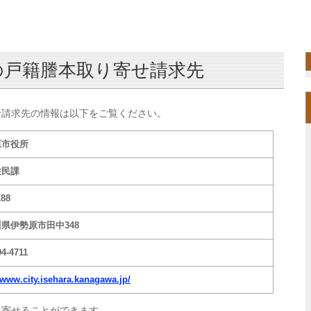
の戸籍謄本取り寄せ請求先
せ請求先の情報は以下をご覧ください。
原市役所
住民課
188
県伊勢原市田中348
94-4711
//www.city.isehara.kanagawa.jp/
り寄せることができます。