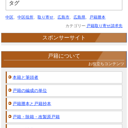
タグ
中区
、
中区役所
、
取り寄せ
、
広島市
、
広島県
、
戸籍謄本
カテゴリー:
戸籍取り寄せ請求先
スポンサーサイト
戸籍について
お役立ちコンテンツ
本籍と筆頭者
戸籍の編成の単位
戸籍謄本と戸籍抄本
戸籍・除籍・改製原戸籍