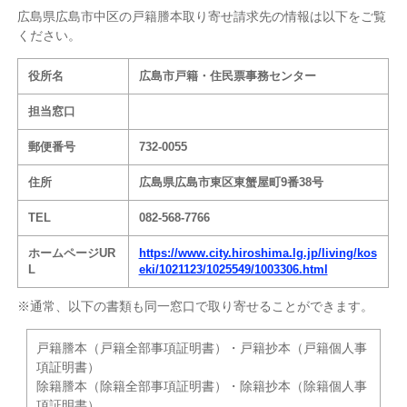
広島県広島市中区の戸籍謄本取り寄せ請求先の情報は以下をご覧
ください。
役所名
広島市戸籍・住民票事務センター
担当窓口
郵便番号
732-0055
住所
広島県広島市東区東蟹屋町9番38号
TEL
082-568-7766
ホームページUR
https://www.city.hiroshima.lg.jp/living/kos
L
eki/1021123/1025549/1003306.html
※通常、以下の書類も同一窓口で取り寄せることができます。
戸籍謄本（戸籍全部事項証明書）・戸籍抄本（戸籍個人事
項証明書）
除籍謄本（除籍全部事項証明書）・除籍抄本（除籍個人事
項証明書）