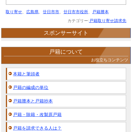
取り寄せ
、
広島県
、
廿日市市
、
廿日市市役所
、
戸籍謄本
カテゴリー:
戸籍取り寄せ請求先
スポンサーサイト
戸籍について
お役立ちコンテンツ
本籍と筆頭者
戸籍の編成の単位
戸籍謄本と戸籍抄本
戸籍・除籍・改製原戸籍
戸籍を請求できる人は？