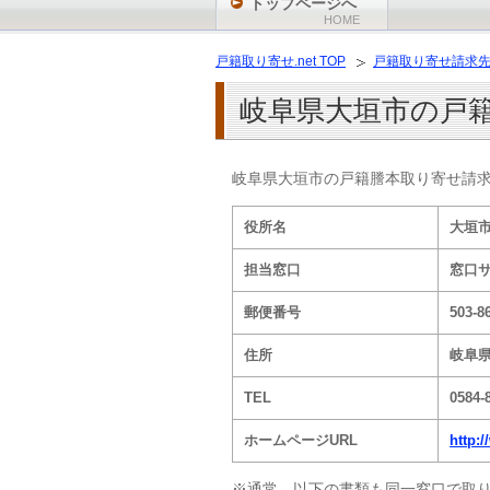
トップページへ
HOME
戸籍取り寄せ.net TOP
戸籍取り寄せ請求
岐阜県大垣市の戸
岐阜県大垣市の戸籍謄本取り寄せ請
役所名
大垣
担当窓口
窓口
郵便番号
503-8
住所
岐阜県
TEL
0584-
ホームページURL
http:/
※通常、以下の書類も同一窓口で取