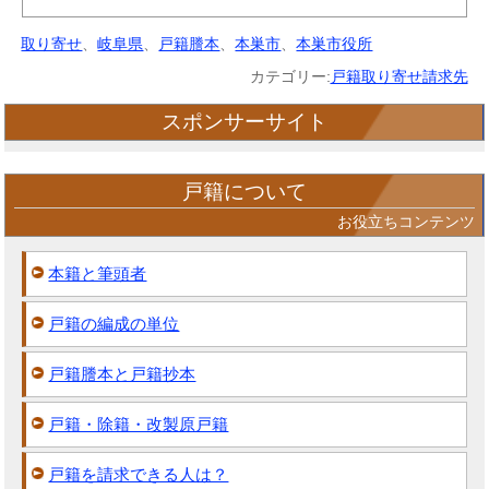
取り寄せ
、
岐阜県
、
戸籍謄本
、
本巣市
、
本巣市役所
カテゴリー:
戸籍取り寄せ請求先
スポンサーサイト
戸籍について
お役立ちコンテンツ
本籍と筆頭者
戸籍の編成の単位
戸籍謄本と戸籍抄本
戸籍・除籍・改製原戸籍
戸籍を請求できる人は？