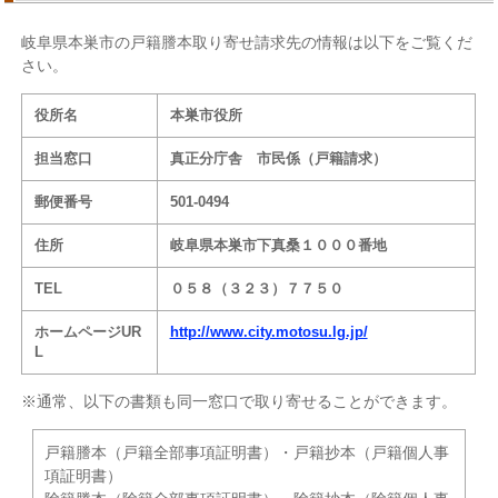
岐阜県本巣市の戸籍謄本取り寄せ請求先の情報は以下をご覧くだ
さい。
役所名
本巣市役所
担当窓口
真正分庁舎 市民係（戸籍請求）
郵便番号
501-0494
住所
岐阜県本巣市下真桑１０００番地
TEL
０５８（３２３）７７５０
ホームページUR
http://www.city.motosu.lg.jp/
L
※通常、以下の書類も同一窓口で取り寄せることができます。
戸籍謄本（戸籍全部事項証明書）・戸籍抄本（戸籍個人事
項証明書）