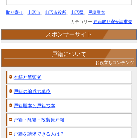
取り寄せ
、
山形市
、
山形市役所
、
山形県
、
戸籍謄本
カテゴリー:
戸籍取り寄せ請求先
スポンサーサイト
戸籍について
お役立ちコンテンツ
本籍と筆頭者
戸籍の編成の単位
戸籍謄本と戸籍抄本
戸籍・除籍・改製原戸籍
戸籍を請求できる人は？