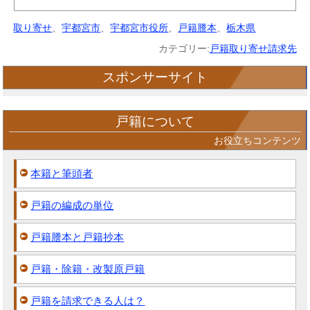
取り寄せ
、
宇都宮市
、
宇都宮市役所
、
戸籍謄本
、
栃木県
カテゴリー:
戸籍取り寄せ請求先
スポンサーサイト
戸籍について
お役立ちコンテンツ
本籍と筆頭者
戸籍の編成の単位
戸籍謄本と戸籍抄本
戸籍・除籍・改製原戸籍
戸籍を請求できる人は？