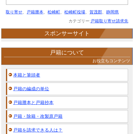
取り寄せ
、
戸籍謄本
、
松崎町
、
松崎町役場
、
賀茂郡
、
静岡県
カテゴリー:
戸籍取り寄せ請求先
スポンサーサイト
戸籍について
お役立ちコンテンツ
本籍と筆頭者
戸籍の編成の単位
戸籍謄本と戸籍抄本
戸籍・除籍・改製原戸籍
戸籍を請求できる人は？