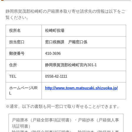
静岡県賀茂郡松崎町の戸籍謄本取り寄せ請求先の情報は以下をご
覧ください。
役所名
松崎町役場
担当窓口
窓口税務課 戸籍窓口係
郵便番号
410-3696
住所
静岡県賀茂郡松崎町宮内301-1
TEL
0558-42-1111
ホームページUR
http://www.town.matsuzaki.shizuoka.jp/
L
※通常、以下の書類も同一窓口で取り寄せることができます。
戸籍謄本（戸籍全部事項証明書）・戸籍抄本（戸籍個人事
項証明書）