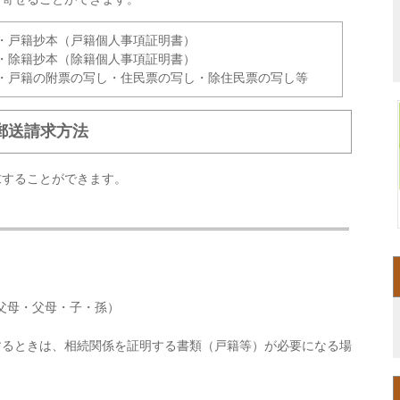
・戸籍抄本（戸籍個人事項証明書）
・除籍抄本（除籍個人事項証明書）
・戸籍の附票の写し・住民票の写し・除住民票の写し等
郵送請求方法
求することができます。
。
父母・父母・子・孫）
するときは、相続関係を証明する書類（戸籍等）が必要になる場