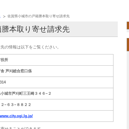
先
佐賀県小城市の戸籍謄本取り寄せ請求先
籍謄本取り寄せ請求先
求先の情報は以下をご覧ください。
市役所
舎 芦刈総合窓口係
314
県小城市芦刈町三王崎３４６−２
２−６３−８８２２
/www.city.ogi.lg.jp/
り寄せることができます。