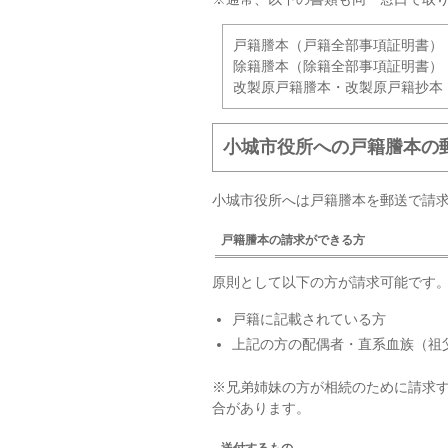
戸籍謄本（戸籍全部事項証明書）
除籍謄本（除籍全部事項証明書）
改製原戸籍謄本・改製原戸籍抄本
小城市役所への戸籍謄本の
小城市役所へは戸籍謄本を郵送で請
戸籍謄本の請求ができる方
原則として以下の方が請求可能です
戸籍に記載されている方
上記の方の配偶者・直系血族（祖
※兄弟姉妹の方が相続のために請求
合があります。
送付するもの