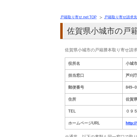
戸籍取り寄せ.net TOP
戸籍取り寄せ請求
佐賀県小城市の戸
佐賀県小城市の戸籍謄本取り寄せ請
役所名
小城
担当窓口
芦刈庁
郵便番号
849−0
住所
佐賀
TEL
０９５
ホームページURL
http:/
※通常、以下の書類も同一窓口で取