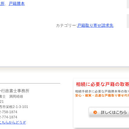
役所
、
戸籍謄本
カテゴリー:
戸籍取り寄せ請求先
か行政書士事務所
書士 満岡靖雄
21
市栄根2-1-3-101
-758-1874
-774-1874
こちらからどうぞ