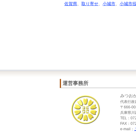
佐賀県
、
取り寄せ
、
小城市
、
小城市
運営事務所
みつお
代表行政
〒666-00
兵庫県川西
TEL：072
FAX：072
e-mail：