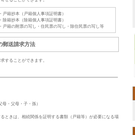
・戸籍抄本（戸籍個人事項証明書）
・除籍抄本（除籍個人事項証明書）
・戸籍の附票の写し・住民票の写し・除住民票の写し等
の郵送請求方法
請求することができます。
。
父母・父母・子・孫）
するときは、相続関係を証明する書類（戸籍等）が必要になる場