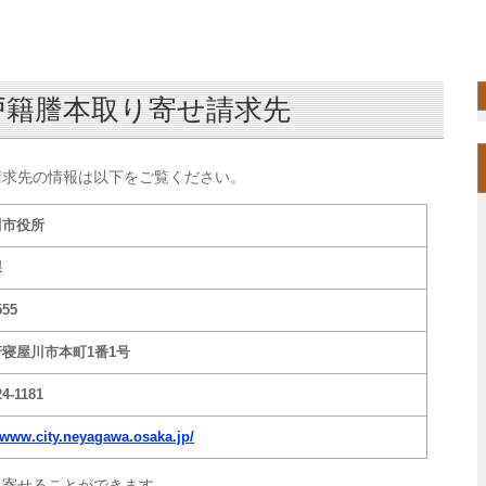
戸籍謄本取り寄せ請求先
請求先の情報は以下をご覧ください。
川市役所
課
555
寝屋川市本町1番1号
24-1181
//www.city.neyagawa.osaka.jp/
り寄せることができます。