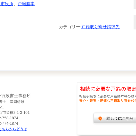
川市役所
、
戸籍謄本
カテゴリー:
戸籍取り寄せ請求先
か行政書士事務所
書士 満岡靖雄
21
市栄根2-1-3-101
-758-1874
-774-1874
こちらからどうぞ