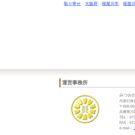
取り寄せ
、
大阪府
、
寝屋川市
、
寝屋
運営事務所
みつお
代表行政
〒666-00
兵庫県川西
TEL：072
FAX：072
e-mail：