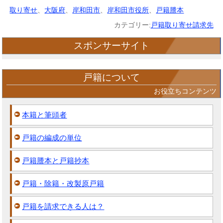
取り寄せ
、
大阪府
、
岸和田市
、
岸和田市役所
、
戸籍謄本
カテゴリー:
戸籍取り寄せ請求先
スポンサーサイト
戸籍について
お役立ちコンテンツ
本籍と筆頭者
戸籍の編成の単位
戸籍謄本と戸籍抄本
戸籍・除籍・改製原戸籍
戸籍を請求できる人は？