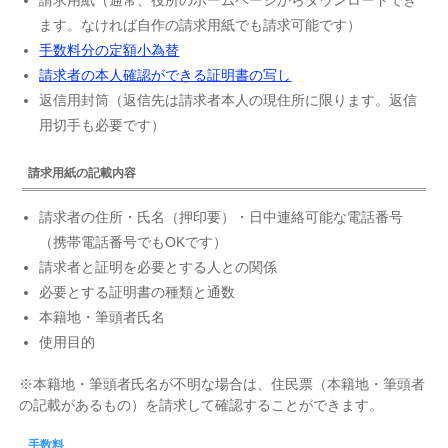
請求用紙（通常、役所のホームページからダウンロードでき
ます。なければ自作の請求用紙でも請求可能です）
手数料分の定額小為替
請求者の本人確認ができる証明書の写し
返信用封筒（返信先は請求者本人の現住所に限ります。返信
用切手も必要です）
請求用紙の記載内容
請求者の住所・氏名（押印要）・日中連絡可能な電話番号
（携帯電話番号でもOKです）
請求者と証明を必要とする人との関係
必要とする証明書の種類と通数
本籍地・筆頭者氏名
使用目的
※本籍地・筆頭者氏名が不明な場合は、住民票（本籍地・筆頭者
の記載があるもの）を請求して確認することができます。
手数料