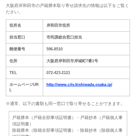
大阪府岸和田市の戸籍謄本取り寄せ請求先の情報は以下をご覧く
ださい。
役所名
岸和田市役所
担当窓口
市民課総合窓口担当
郵便番号
596-8510
住所
大阪府岸和田市岸城町7番1号
TEL
072-423-2121
ホームページUR
http://www.city.kishiwada.osaka.jp/
L
※通常、以下の書類も同一窓口で取り寄せることができます。
戸籍謄本（戸籍全部事項証明書）・戸籍抄本（戸籍個人事
項証明書）
除籍謄本（除籍全部事項証明書）・除籍抄本（除籍個人事