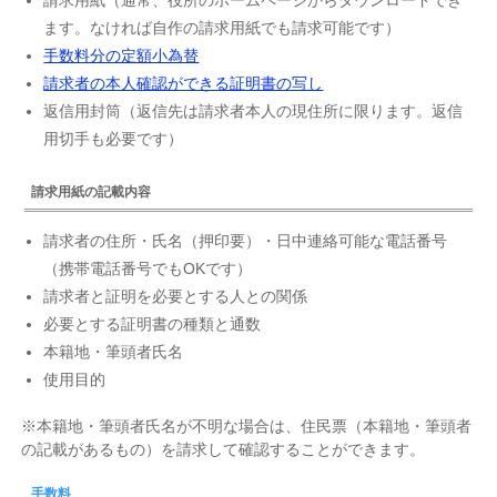
請求用紙（通常、役所のホームページからダウンロードでき
ます。なければ自作の請求用紙でも請求可能です）
手数料分の定額小為替
請求者の本人確認ができる証明書の写し
返信用封筒（返信先は請求者本人の現住所に限ります。返信
用切手も必要です）
請求用紙の記載内容
請求者の住所・氏名（押印要）・日中連絡可能な電話番号
（携帯電話番号でもOKです）
請求者と証明を必要とする人との関係
必要とする証明書の種類と通数
本籍地・筆頭者氏名
使用目的
※本籍地・筆頭者氏名が不明な場合は、住民票（本籍地・筆頭者
の記載があるもの）を請求して確認することができます。
手数料