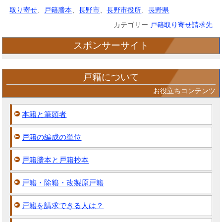
取り寄せ
、
戸籍謄本
、
長野市
、
長野市役所
、
長野県
カテゴリー:
戸籍取り寄せ請求先
スポンサーサイト
戸籍について
お役立ちコンテンツ
本籍と筆頭者
戸籍の編成の単位
戸籍謄本と戸籍抄本
戸籍・除籍・改製原戸籍
戸籍を請求できる人は？