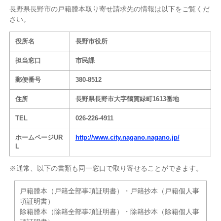
長野県長野市の戸籍謄本取り寄せ請求先の情報は以下をご覧くだ
さい。
役所名
長野市役所
担当窓口
市民課
郵便番号
380-8512
住所
長野県長野市大字鶴賀緑町1613番地
TEL
026-226-4911
ホームページUR
http://www.city.nagano.nagano.jp/
L
※通常、以下の書類も同一窓口で取り寄せることができます。
戸籍謄本（戸籍全部事項証明書）・戸籍抄本（戸籍個人事
項証明書）
除籍謄本（除籍全部事項証明書）・除籍抄本（除籍個人事