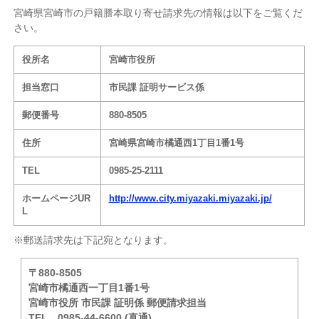
宮崎県宮崎市の戸籍謄本取り寄せ請求先の情報は以下をご覧くだ
さい。
役所名
宮崎市役所
担当窓口
市民課 証明サービス係
郵便番号
880-8505
住所
宮崎県宮崎市橘通西1丁目1番1号
TEL
0985-25-2111
ホームページUR
http://www.city.miyazaki.miyazaki.jp/
L
※郵送請求先は下記宛となります。
〒880-8505
宮崎市橘通西一丁目1番1号
宮崎市役所 市民課 証明係 郵便請求担当
TEL
0985-44-6600 (直通)