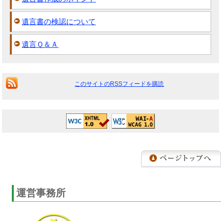
遺言書の検認について
遺言Ｑ＆Ａ
このサイトのRSSフィードを購読
運営事務所