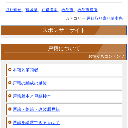
取り寄せ
、
宮城県
、
戸籍謄本
、
石巻市
、
石巻市役所
カテゴリー:
戸籍取り寄せ請求先
スポンサーサイト
戸籍について
お役立ちコンテンツ
本籍と筆頭者
戸籍の編成の単位
戸籍謄本と戸籍抄本
戸籍・除籍・改製原戸籍
戸籍を請求できる人は？