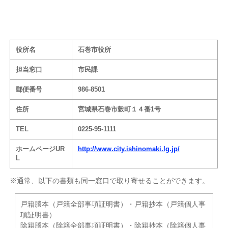
役所名
石巻市役所
担当窓口
市民課
郵便番号
986-8501
住所
宮城県石巻市穀町１４番1号
TEL
0225-95-1111
ホームページUR
http://www.city.ishinomaki.lg.jp/
L
※通常、以下の書類も同一窓口で取り寄せることができます。
戸籍謄本（戸籍全部事項証明書）・戸籍抄本（戸籍個人事
項証明書）
除籍謄本（除籍全部事項証明書）・除籍抄本（除籍個人事