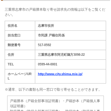
三重県志摩市の戸籍謄本取り寄せ請求先の情報は以下をご覧くだ
さい。
役所名
志摩市役所
担当窓口
市民課 戸籍住民係
郵便番号
517-0592
住所
三重県志摩市阿児町鵜方3098-22
TEL
0599-44-0001
ホームページUR
http://www.city.shima.mie.jp/
L
※通常、以下の書類も同一窓口で取り寄せることができます。
戸籍謄本（戸籍全部事項証明書）・戸籍抄本（戸籍個人事
項証明書）