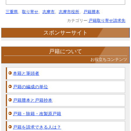
三重県
、
取り寄せ
、
志摩市
、
志摩市役所
、
戸籍謄本
カテゴリー:
戸籍取り寄せ請求先
スポンサーサイト
戸籍について
お役立ちコンテンツ
本籍と筆頭者
戸籍の編成の単位
戸籍謄本と戸籍抄本
戸籍・除籍・改製原戸籍
戸籍を請求できる人は？