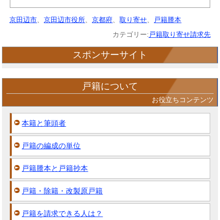
京田辺市
、
京田辺市役所
、
京都府
、
取り寄せ
、
戸籍謄本
カテゴリー:
戸籍取り寄せ請求先
スポンサーサイト
戸籍について
お役立ちコンテンツ
本籍と筆頭者
戸籍の編成の単位
戸籍謄本と戸籍抄本
戸籍・除籍・改製原戸籍
戸籍を請求できる人は？