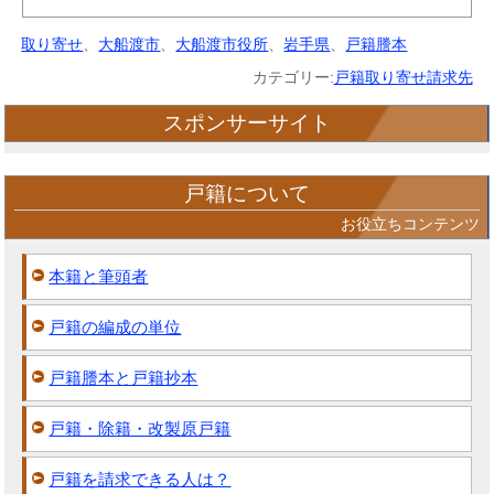
取り寄せ
、
大船渡市
、
大船渡市役所
、
岩手県
、
戸籍謄本
カテゴリー:
戸籍取り寄せ請求先
スポンサーサイト
戸籍について
お役立ちコンテンツ
本籍と筆頭者
戸籍の編成の単位
戸籍謄本と戸籍抄本
戸籍・除籍・改製原戸籍
戸籍を請求できる人は？