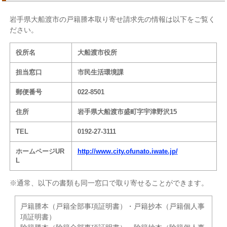
岩手県大船渡市の戸籍謄本取り寄せ請求先の情報は以下をご覧く
ださい。
役所名
大船渡市役所
担当窓口
市民生活環境課
郵便番号
022-8501
住所
岩手県大船渡市盛町字宇津野沢15
TEL
0192-27-3111
ホームページUR
http://www.city.ofunato.iwate.jp/
L
※通常、以下の書類も同一窓口で取り寄せることができます。
戸籍謄本（戸籍全部事項証明書）・戸籍抄本（戸籍個人事
項証明書）