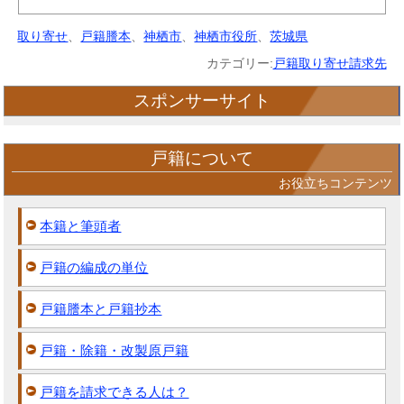
取り寄せ
、
戸籍謄本
、
神栖市
、
神栖市役所
、
茨城県
カテゴリー:
戸籍取り寄せ請求先
スポンサーサイト
戸籍について
お役立ちコンテンツ
本籍と筆頭者
戸籍の編成の単位
戸籍謄本と戸籍抄本
戸籍・除籍・改製原戸籍
戸籍を請求できる人は？