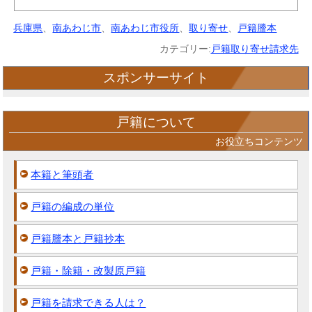
兵庫県
、
南あわじ市
、
南あわじ市役所
、
取り寄せ
、
戸籍謄本
カテゴリー:
戸籍取り寄せ請求先
スポンサーサイト
戸籍について
お役立ちコンテンツ
本籍と筆頭者
戸籍の編成の単位
戸籍謄本と戸籍抄本
戸籍・除籍・改製原戸籍
戸籍を請求できる人は？