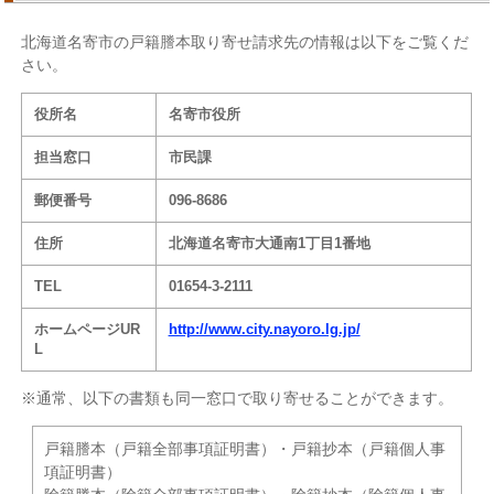
北海道名寄市の戸籍謄本取り寄せ請求先の情報は以下をご覧くだ
さい。
役所名
名寄市役所
担当窓口
市民課
郵便番号
096-8686
住所
北海道名寄市大通南1丁目1番地
TEL
01654-3-2111
ホームページUR
http://www.city.nayoro.lg.jp/
L
※通常、以下の書類も同一窓口で取り寄せることができます。
戸籍謄本（戸籍全部事項証明書）・戸籍抄本（戸籍個人事
項証明書）