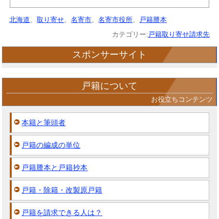
北海道
、
取り寄せ
、
名寄市
、
名寄市役所
、
戸籍謄本
カテゴリー:
戸籍取り寄せ請求先
スポンサーサイト
戸籍について
お役立ちコンテンツ
本籍と筆頭者
戸籍の編成の単位
戸籍謄本と戸籍抄本
戸籍・除籍・改製原戸籍
戸籍を請求できる人は？