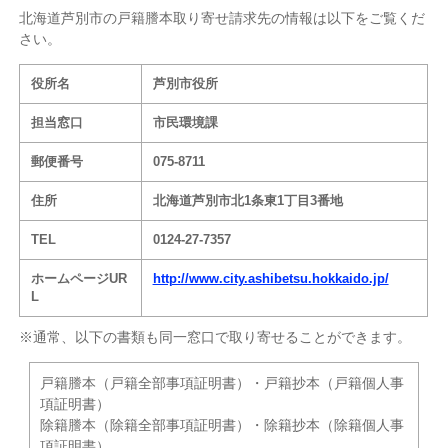
北海道芦別市の戸籍謄本取り寄せ請求先の情報は以下をご覧くだ
さい。
役所名
芦別市役所
担当窓口
市民環境課
郵便番号
075-8711
住所
北海道芦別市北1条東1丁目3番地
TEL
0124-27-7357
ホームページUR
http://www.city.ashibetsu.hokkaido.jp/
L
※通常、以下の書類も同一窓口で取り寄せることができます。
戸籍謄本（戸籍全部事項証明書）・戸籍抄本（戸籍個人事
項証明書）
除籍謄本（除籍全部事項証明書）・除籍抄本（除籍個人事
項証明書）