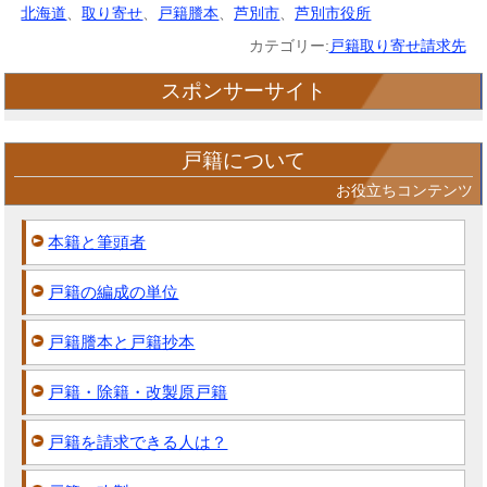
北海道
、
取り寄せ
、
戸籍謄本
、
芦別市
、
芦別市役所
カテゴリー:
戸籍取り寄せ請求先
スポンサーサイト
戸籍について
お役立ちコンテンツ
本籍と筆頭者
戸籍の編成の単位
戸籍謄本と戸籍抄本
戸籍・除籍・改製原戸籍
戸籍を請求できる人は？