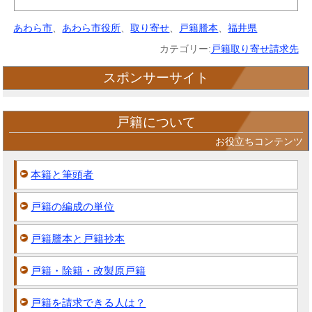
あわら市
、
あわら市役所
、
取り寄せ
、
戸籍謄本
、
福井県
カテゴリー:
戸籍取り寄せ請求先
スポンサーサイト
戸籍について
お役立ちコンテンツ
本籍と筆頭者
戸籍の編成の単位
戸籍謄本と戸籍抄本
戸籍・除籍・改製原戸籍
戸籍を請求できる人は？