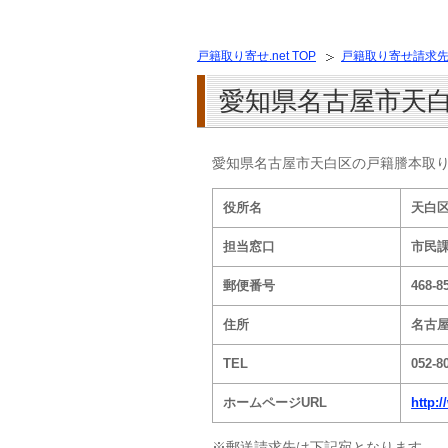
戸籍取り寄せ.net TOP
戸籍取り寄せ請求
愛知県名古屋市天
愛知県名古屋市天白区の戸籍謄本取
役所名
天白
担当窓口
市民
郵便番号
468-8
住所
名古屋
TEL
052-8
ホームページURL
http:
※郵送請求先は下記宛となります。