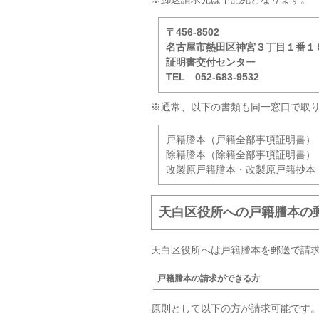
〒456-8502
名古屋市熱田区神宮３丁目１番１
証明書交付センター
TEL 052-683-9532
※通常、以下の書類も同一窓口で取
戸籍謄本（戸籍全部事項証明書）
除籍謄本（除籍全部事項証明書）
改製原戸籍謄本・改製原戸籍抄本
天白区役所への戸籍謄本の
天白区役所へは戸籍謄本を郵送で請
戸籍謄本の請求ができる方
原則として以下の方が請求可能です