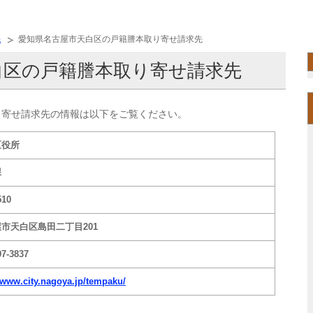
先
愛知県名古屋市天白区の戸籍謄本取り寄せ請求先
白区の戸籍謄本取り寄せ請求先
り寄せ請求先の情報は以下をご覧ください。
区役所
課
510
市天白区島田二丁目201
07-3837
//www.city.nagoya.jp/tempaku/