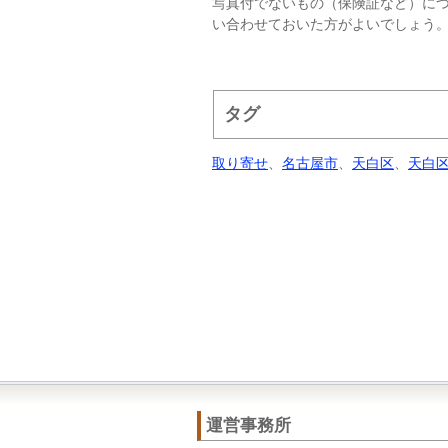
写真付でないもの（保険証など）に
い合わせておいた方がよいでしょう
タグ
取り寄せ
、
名古屋市
、
天白区
、
天白
運営事務所