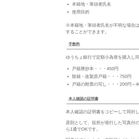
本籍地・筆頭者氏名
使用目的
※本籍地・筆頭者氏名が不明な場合
することができます。
手数料
ゆうちょ銀行で定額小為替を購入し同
戸籍謄抄本・・・450円
除籍・改製原戸籍・・・750円
戸籍の附票の写し・・・200円～4
本人確認の証明書
本人確認の証明書をコピーして同封
原則として、役所が発行した写真付
ら1通でOKです。