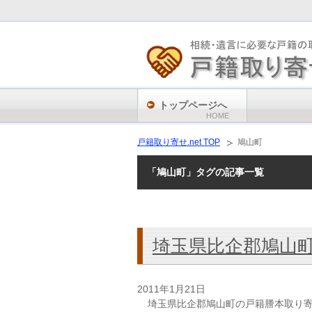
トップページへ
HOME
戸籍取り寄せ.net TOP
鳩山町
「鳩山町」タグの記事一覧
埼玉県比企郡鳩山
2011年1月21日
埼玉県比企郡鳩山町の戸籍謄本取り