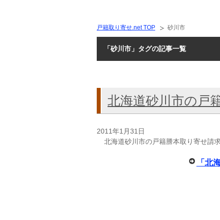
戸籍取り寄せ.net TOP
砂川市
「砂川市」タグの記事一覧
北海道砂川市の戸
2011年1月31日
北海道砂川市の戸籍謄本取り寄せ請
「北