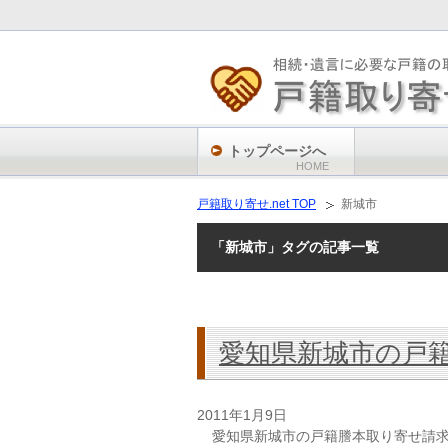
トップページへ
HOME
戸籍取り寄せ.net TOP
新城市
「新城市」タグの記事一覧
愛知県新城市の戸
2011年1月9日
愛知県新城市の戸籍謄本取り寄せ請