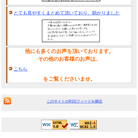
とても見やすくまとめて頂いており、助かりました
他にも多くのお声を頂いております。
その他のお客様のお声は、
こちら
をご覧くださいませ。
このサイトのRSSフィードを購読