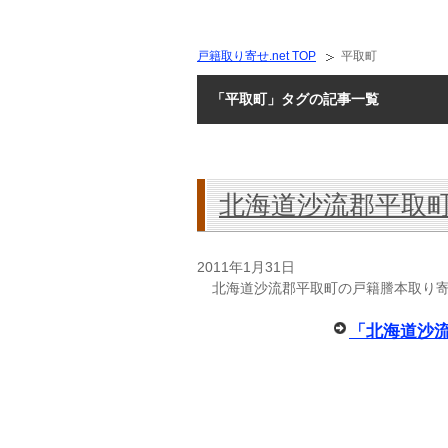
戸籍取り寄せ.net TOP
平取町
「平取町」タグの記事一覧
北海道沙流郡平取
2011年1月31日
北海道沙流郡平取町の戸籍謄本取り
「北海道沙