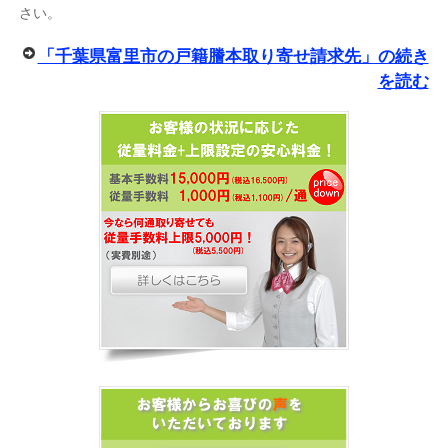
さい。
「千葉県富里市の戸籍謄本取り寄せ請求先」の続き
を読む