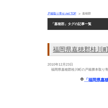
戸籍取り寄せ.net TOP
嘉穂郡
「嘉穂郡」タグの記事一覧
福岡県嘉穂郡桂川
2010年12月23日
福岡県嘉穂郡桂川町の戸籍謄本取り
「福岡県嘉