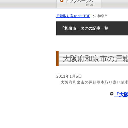
トップページへ
HOME
戸籍取り寄せ.net TOP
和泉市
「和泉市」タグの記事一覧
大阪府和泉市の戸
2011年1月5日
大阪府和泉市の戸籍謄本取り寄せ請
「大